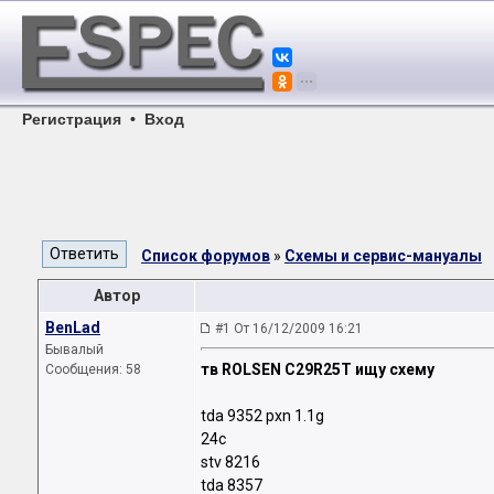
Регистрация
•
Вход
Список форумов
»
Схемы и сервис-мануалы
Автор
BenLad
#1 От 16/12/2009 16:21
Бывалый
тв ROLSEN C29R25T ищу схему
Сообщения: 58
tda 9352 pxn 1.1g
24c
stv 8216
tda 8357