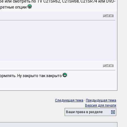
бе или смотреть по TV C21SR62, C21SR68, C21SR74 или DVD-
нкретные опции
цитата
цитата
ормлять. Ну закрыто так закрыто
Следующая тема
·
Предыдущая тема
Версия для печати
Ваши права в разделе