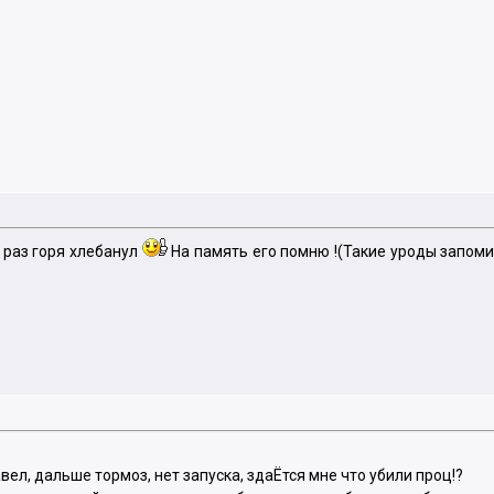
н раз горя хлебанул
На память его помню !(Такие уроды запомин
ел, дальше тормоз, нет запуска, здаЁтся мне что убили проц!?