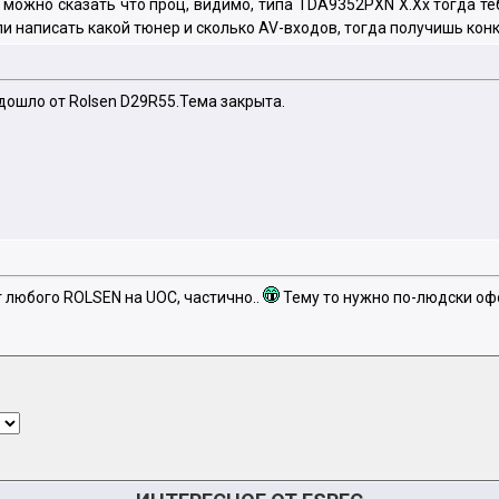
 можно сказать что проц, видимо, типа TDA9352PXN X.Xx тогда те
и написать какой тюнер и сколько AV-входов, тогда получишь ко
ошло от Rolsen D29R55.Тема закрыта.
 любого ROLSEN на UOC, частично..
Тему то нужно по-людски оф