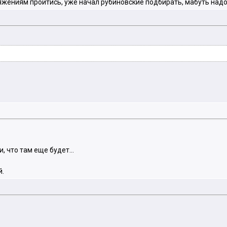
яжениям пройтись, уже начал рубиновские подбирать, мабуть надо
, что там еще будет...
й.