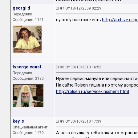
georgi d
#7 От 18/12/2009 02:29
Передовик
ну это у нас тоже есть
http://archive.es
Сообщения: 1161
tvsergeiconst
#8 От 30/10/2010 16:52
Передовик
Нужен сервис-мануал или сервисная та
Сообщения: 2130
На сайте Rolsen тишина по этому вопрос
http://rolsen.ru/service/insshem.html
key-s
#9 От 30/10/2010 17:39
Специальный агент
А чего ссылка у тебя какая-то странна
Сообщения: 1470