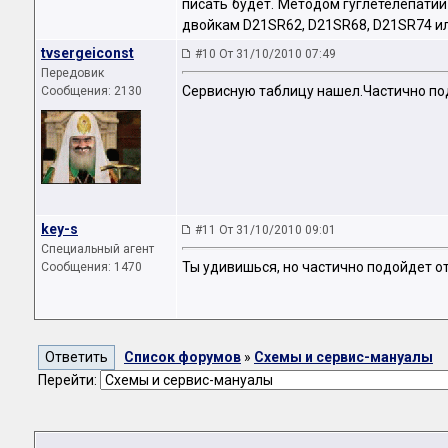
писать будет. Методом гуглетелепатии
двойкам D21SR62, D21SR68, D21SR74 ил
tvsergeiconst
#10 От 31/10/2010 07:49
Передовик
Сервисную таблицу нашел.Частично под
Сообщения: 2130
key-s
#11 От 31/10/2010 09:01
Специальный агент
Ты удивишься, но частично подойдет от
Сообщения: 1470
Список форумов
»
Схемы и сервис-мануалы
Перейти: