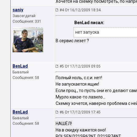
Хочется на схемку посмотреть, по напр
saniy
#4 От 16/12/2009 18:34
Завсегдатай
Сообщения: 331
BenLad писал:
нет запуска
В сервис лезет ?
BenLad
#5 От 17/12/2009 09:05
Бывалый
Полный ноль, с.с.и. нет!
Сообщения: 58
Не запускается ящик!
Если проц., то пусть они его делают сами
Мурло какое-то лазило...
Схемку хочется, наверно проблема с не
BenLad
#6 От 17/12/2009 17:45
Бывалый
НАШЁЛ!
Сообщения: 58
На в скидку кажется оно!
ROLSEN D21SR62NT, D21SR74NT