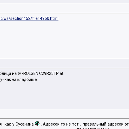
pec.ws/section452/file14950.html
блица на tv -ROLSEN C29R25TPlat.
у- как на кладбище.:
я.. как у Сусанина
. Адресок то не тот.., правильный адресок эт