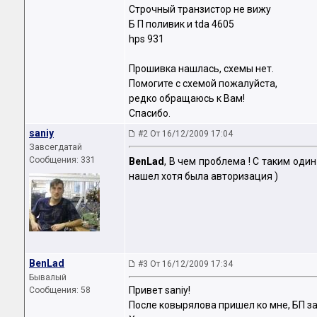
Строчный транзистор не вижу
Б П поливик и tda 4605
hps 931
Прошивка нашлась, схемы нет.
Помогите с схемой пожалуйста,
редко обращаюсь к Вам!
Спасибо.
saniy
#2 От 16/12/2009 17:04
Завсегдатай
Сообщения: 331
BenLad
, В чем проблема ! С таким оди
нашел хотя была авторизация )
BenLad
#3 От 16/12/2009 17:34
Бывалый
Привет saniy!
Сообщения: 58
После ковырялова пришел ко мне, БП зав