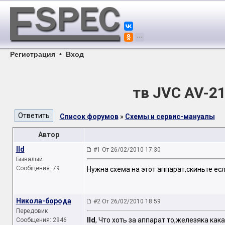
Регистрация
•
Вход
тв JVC AV-2
Список форумов
»
Схемы и сервис-мануалы
Автор
Ild
#1 От 26/02/2010 17:30
Бывалый
Сообщения: 79
Нужна схема на этот аппарат,скиньте ес
Никола-борода
#2 От 26/02/2010 18:59
Передовик
Ild
, Что хоть за аппарат то,железяка как
Сообщения: 2946