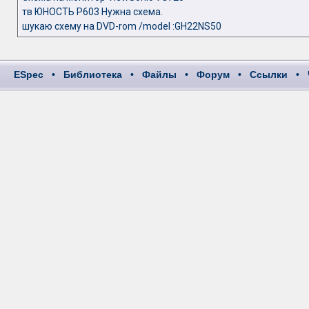
тв ЮНОСТЬ Р603 Нужна схема.
шукаю схему на DVD-rom /model :GH22NS50
ESpec
•
Библиотека
•
Файлы
•
Форум
•
Ссылки
•