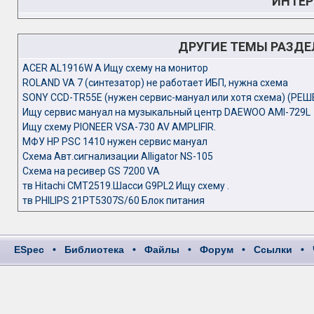
ИНТЕР
ДРУГИЕ ТЕМЫ РАЗД
ACER AL1916W A Ищу схему на монитор
ROLAND VA 7 (синтезатор) не работает ИБП, нужна схема
SONY CCD-TR55E (нужен сервис-мануал или хотя схема) (РЕШ
Ищу сервис мануал на музыкальный центр DAEWOO AMI-729L
Ищу схему PIONEER VSA-730 AV AMPLIFIR.
МФУ HP PSC 1410 нужен сервис мануал
Схема Авт.сигнализации Alligator NS-105
Схема на ресивер GS 7200 VA
тв Hitachi CMT2519.Шасси G9PL2 Ищу схему .
тв PHILIPS 21PT5307S/60 Блок питания
ESpec
•
Библиотека
•
Файлы
•
Форум
•
Ссылки
•