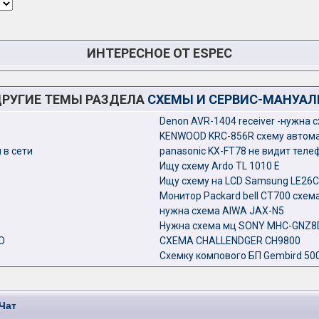
ИНТЕРЕСНОЕ ОТ ESPEC
РУГИЕ ТЕМЫ РАЗДЕЛА
СХЕМЫ И СЕРВИС-МАНУА
Denon AVR-1404 receiver -нужна 
KENWOOD KRC-856R схему автом
в сети
panasonic KX-FT78 не видит тел
Ищу схему Ardo TL 1010 E
Ищу схему на LCD Samsung LE26
Монитор Packard bell CT700 схем
нужна схема AIWA JAX-N5
Нужна схема мц SONY MHC-GNZ8
О
СХЕМА CHALLENDGER CH9800
Схемку компового БП Gembird 50
Чат