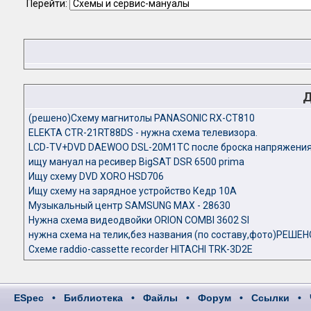
Перейти:
Д
(решено)Схему магнитолы PANASONIC RX-CT810
ELEKTA CTR-21RT88DS - нужна схема телевизора.
LCD-TV+DVD DAEWOO DSL-20M1TC после броска напряжения 
ищу мануал на ресивер BigSAT DSR 6500 prima
Ищу схему DVD XORO HSD706
Ищу схему на зарядное устройство Кедр 10А
Музыкальный центр SAMSUNG MAX - 28630
Нужна схема видеодвойки ORION COMBI 3602 SI
нужна схема на телик,без названия (по составу,фото)РЕШЕН
Схеме raddio-cassette recorder HITACHI TRK-3D2E
ESpec
•
Библиотека
•
Файлы
•
Форум
•
Ссылки
•