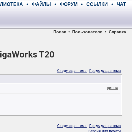
ЛИОТЕКА
•
ФАЙЛЫ
•
ФОРУМ
•
ССЫЛКИ
•
ЧАТ
Поиск
•
Пользователи
•
Справка
igaWorks T20
Следующая тема
·
Предыдущая тема
цитата
Следующая тема
·
Предыдущая тема
Версия для печати