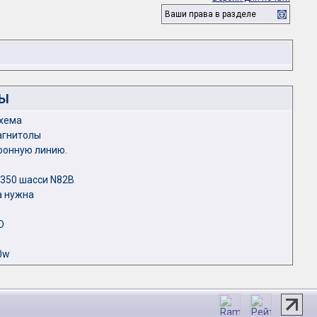
Ваши права в разделе
ЛЫ
схема
агнитолы
ефонную линию.
C350 шасси N82B
а нужна
D
0w