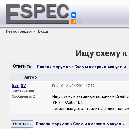
Регистрация
•
Вход
Ищу схему к
Список форумов
»
Схемы и сервис-мануалы
Автор
SerjjSV
#1 От 21/04/2011 17:57
Заглянувший
Ищу схему к активным колонкам Creativ
Сообщения: 2
УНЧ TPA3001D1
остальные детали залиты силиконовым
Список форумов
»
Схемы и сервис-мануалы