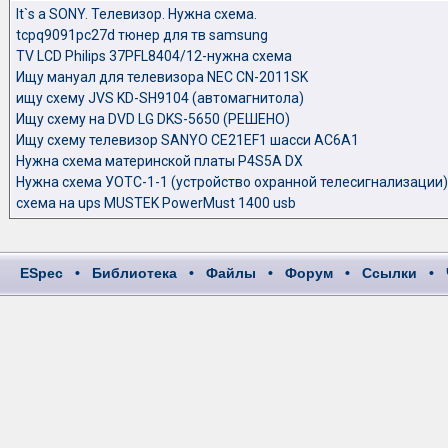
It`s a SONY. Телевизор. Нужна схема.
tcpq9091pc27d тюнер для тв samsung
TV LCD Philips 37PFL8404/12-нужна схема
Ищу мануал для телевизора NEC CN-2011SK
ищу схему JVS KD-SH9104 (автомагнитола)
Ищу схему на DVD LG DKS-5650 (РЕШЕНО)
Ищу схему телевизор SANYO CE21EF1 шасси AC6A1
Нужна схема материнской платы P4S5A DX
Нужна схема УОТС-1-1 (устройство охранной телесигнализации)
схема на ups MUSTEK PowerMust 1400 usb
ESpec
•
Библиотека
•
Файлы
•
Форум
•
Ссылки
•