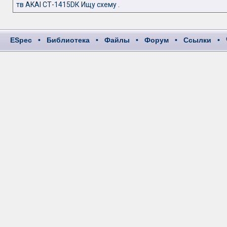
тв AKAI СТ-1415DК Ищу схему .
ESpec
•
Библиотека
•
Файлы
•
Форум
•
Ссылки
•