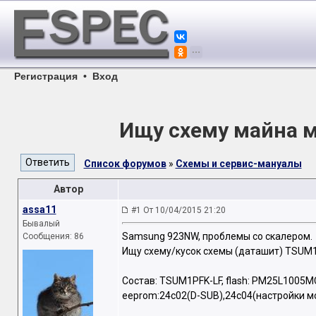
Регистрация
•
Вход
Ищу схему майна 
Список форумов
»
Схемы и сервис-мануалы
Автор
assa11
#1 От 10/04/2015 21:20
Бывалый
Samsung 923NW, проблемы со скалером.
Сообщения: 86
Ищу схему/кусок схемы (даташит) TSUM1
Состав: TSUM1PFK-LF, flash: PM25L1005M
eeprom:24с02(D-SUB),24c04(настройки м