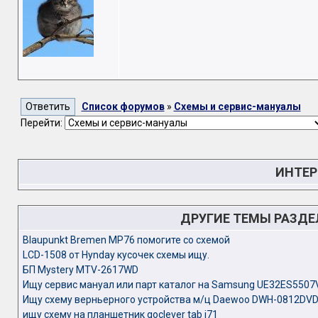
Список форумов
»
Схемы и сервис-мануалы
Перейти:
ИНТЕР
ДРУГИЕ ТЕМЫ РАЗД
Blaupunkt Bremen MP76 помогите со схемой
LCD-1508 от Hynday кусочек схемы ищу.
БП Mystery MTV-2617WD
Ищу сервис мануал или парт каталог на Samsung UE32ES5507
Ищу схему верньерного устройства м/ц Daewoo DWH-0812DV
ищу схему на планшетник goclever tab i71