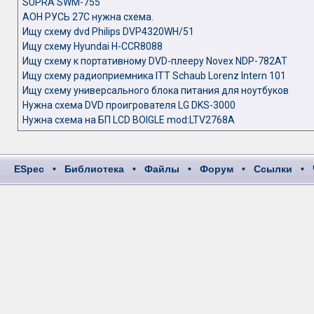
SUPRA SWM-755
АОН РУСЬ 27С нужна схема.
Ищу схему dvd Philips DVP4320WH/51
Ищу схему Hyundai H-CCR8088
Ищу схему к портативному DVD-плееру Novex NDP-782AT
Ищу схему радиоприемника ITT Schaub Lorenz Intern 101
Ищу схему универсального блока питания для ноутбуков
Нужна схема DVD проигрователя LG DKS-3000
Нужна схема на БП LCD BOIGLE mod:LTV2768A
ESpec
•
Библиотека
•
Файлы
•
Форум
•
Ссылки
•