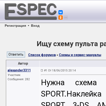
Регистрация
•
Вход
Ищу схему пульта р
Список форумов
»
Схемы и сервис-мануалы
Автор
alexander3311
#1 От 18/06/2015 20:14
Участник
Сообщения: 282
Нужна схема 
SPORT.Наклейка
SPORT 3-DS A