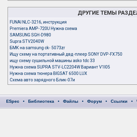
ДРУГИЕ ТЕМЫ РАЗД
FUNAI NLC-3216, инструкция
Premiera AMP-720U Нужна схема
SAMSUNG SGH-D980
Supra STV2040W
БМК на samsung ck- 5073zr
Ищу схему на портативный двд-плеер SONY DVP-FX750
ищу схему сушильной машины asko tdc 33
Нужна схема SUPRA STV-LC2204W Вариант V1I05
Нужна схема тюнера BIGSAT 6500 LUX
Схема авто зарядного Блик-07и
ESpec
•
Библиотека
•
Файлы
•
Форум
•
Ссылки
•