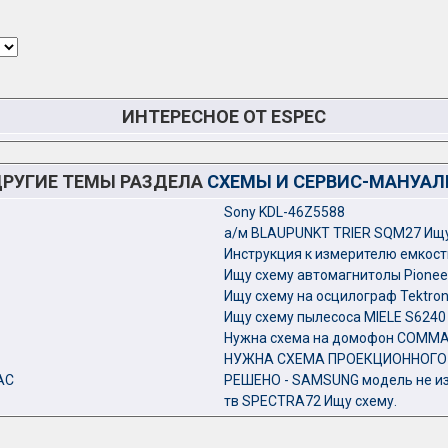
ИНТЕРЕСНОЕ ОТ ESPEC
РУГИЕ ТЕМЫ РАЗДЕЛА
СХЕМЫ И СЕРВИС-МАНУА
Sony KDL-46Z5588
а/м BLAUPUNKT TRIER SQM27 Ищу
Инструкция к измерителю емкос
Ищу схему автомагнитолы Pionee
Ищу схему на осцилограф Tektron
Ищу схему пылесоса MIELE S6240
Нужна схема на домофон COMM
НУЖНА СХЕМА ПРОЕКЦИОННОГО 
AC
РЕШЕНО - SAMSUNG модель не из
тв SPECTRA72 Ищу схему.