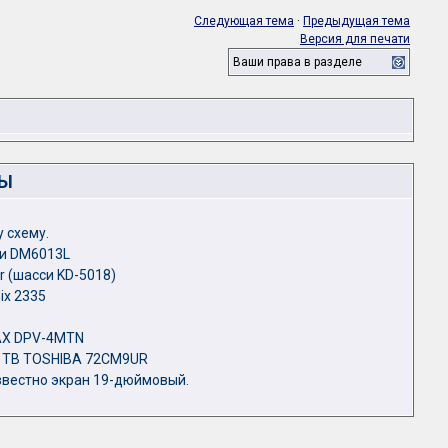
Следующая тема
·
Предыдущая тема
Версия для печати
Ваши права в разделе
ЛЫ
 схему.
ти DM6013L
r (шасси KD-5018)
ix 2335
AX DPV-4MTN
ТВ TOSHIBA 72CM9UR
вестно экран 19-дюймовый.