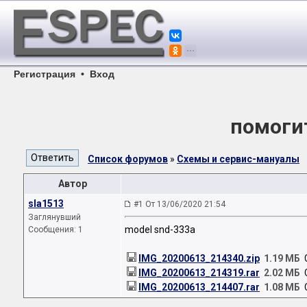
Регистрация
•
Вход
помогит
Список форумов
»
Схемы и сервис-мануалы
Автор
sla1513
#1 От 13/06/2020 21:54
Заглянувший
model snd-333a
Сообщения: 1
IMG_20200613_214340.zip
1.19 МБ
С
IMG_20200613_214319.rar
2.02 МБ
С
IMG_20200613_214407.rar
1.08 МБ
С