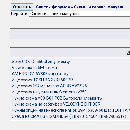
Список форумов
»
Схемы и сервис-мануалы
Перейти:
Д
Sony CDX-GT550UI ищу схемку
View Sonic P95F+ схема
АМ NRG IDV-AV308 ищу схему
Ищу схему TOSHIBA 32R3500PR
Ищу схему ЖК монитора ASUS VW1925
Ищу схему на усилитель Siemens rv250
Нужна схема V80-B01.PCB Выгорели элементы.
Нужна схема на сабвуфер VELODYNE CHT-8QR
Нужны опции на кинескопе Philips 29PT5308/60 шаси L01.1A 
Схема на СМА LG F12M7HDS4 ( EBR80154564 EBR87906519)