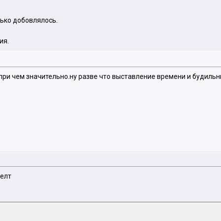
лько добовлялось.
ия.
,при чем значительно.ну разве что выставление времени и будиль
мелт