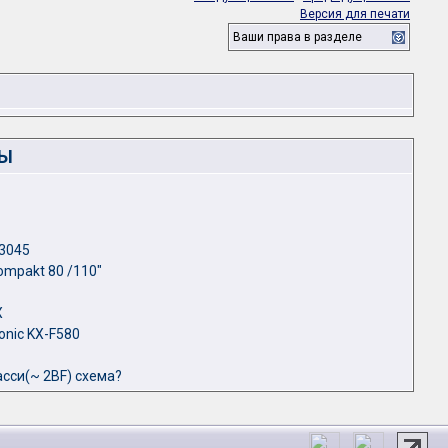
Версия для печати
Ваши права в разделе
ЛЫ
 3045
ompakt 80 /110"
X
onic KX-F580
сси(~ 2BF) схема?