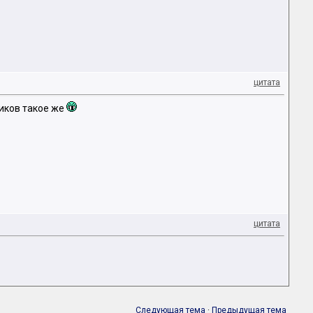
цитата
ников такое же
цитата
Следующая тема
·
Предыдущая тема