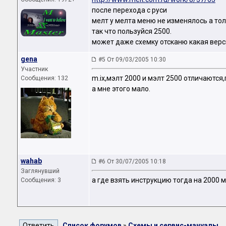
после перехода с руси
мелт у мелта меню не изменялось а то
так что пользуйся 2500.
может даже схемку отсканю какая верс
gena
#5 От 09/03/2005 10:30
Участник
m.ix,мэлт 2000 и мэлт 2500 отличаются
Сообщения: 132
а мне этого мало.
wahab
#6 От 30/07/2005 10:18
Заглянувший
а где взять инструкцию тогда на 2000 
Сообщения: 3
Список форумов
»
Схемы и сервис-мануалы