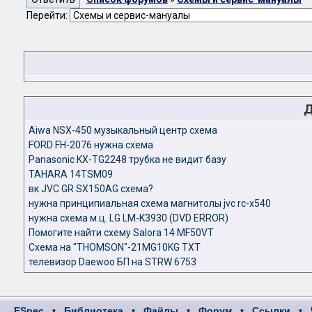
Перейти:
Д
Aiwa NSX-450 музыкальный центр схема
FORD FH-2076 нужна схема
Panasonic KX-TG2248 трубка не видит базу
TAHARA 14TSM09
вк JVC GR SX150AG схема?
нужна принципиальная схема магнитолы jvc rc-x540
нужна схема м.ц. LG LM-K3930 (DVD ERROR)
Помогите найти схему Salora 14 MF50VT
Схема на "THOMSON"-21MG10KG TXT
телевизор Daewoo БП на STRW 6753
ESpec
•
Библиотека
•
Файлы
•
Форум
•
Ссылки
•