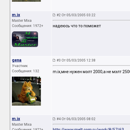
m.ix
#2 От 05/03/2005 03:22
Master Mixa
надеюсь что то поможет
Сообщения: 1972+
gena
#3 От 05/03/2005 12:38
Участник
Сообщения: 132
m.ix,мне нужен мэлт 2000,а не мэлт 25
m.ix
#4 От 06/03/2005 08:02
Master Mixa
http://www.melt.com.ru/work/8/57/63
Сообщения: 1972+