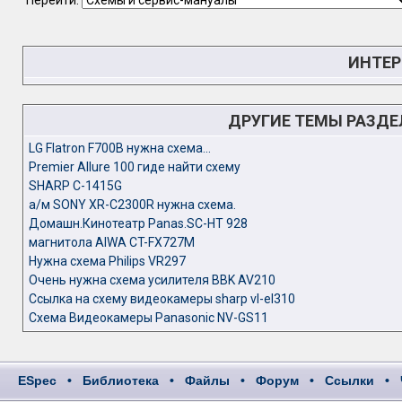
Перейти:
ИНТЕР
ДРУГИЕ ТЕМЫ РАЗД
LG Flatron F700B нужна схема...
Premier Allure 100 гиде найти схему
SHARP C-1415G
а/м SONY XR-C2300R нужна схема.
Домашн.Кинотеатр Panas.SC-HT 928
магнитола AIWA CT-FX727M
Нужна схема Philips VR297
Очень нужна схема усилителя BBK AV210
Ссылка на схему видеокамеры sharp vl-el310
Схема Видеокамеры Panasonic NV-GS11
ESpec
•
Библиотека
•
Файлы
•
Форум
•
Ссылки
•