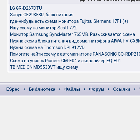
LG GR-D267DTU
Sanyo CE29KF8R, блок питания
где-нибудь есть cхема монитора Fujitsu Siemens 17F1 (+)
Ищу схему на монитор Scott 772
Монитор Samsung SyncMaster 765MB. Разыскивается схема
Нужна схема блока питания видеомагнитофона AIWA HV-CX8
Нужна схема на Thomson DPL912VD
Помогите найти схему к автомагнитоле PANASONIC CQ-RDP21
Схема на усилок Pioneer GM-E04 и эквалайзер EQ-E01
ТВ MEDION MD5530VT ищу схему
ESpec
•
Библиотека
•
Файлы
•
Форум
•
Ссылки
•