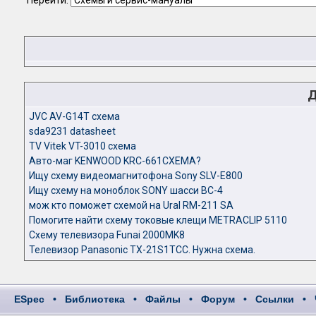
Перейти:
Д
JVC AV-G14T схема
sda9231 datasheet
TV Vitek VT-3010 схема
Авто-маг KENWOOD KRC-661СХЕМА?
Ищу схему видеомагнитофона Sony SLV-E800
Ищу схему на моноблок SONY шасси BC-4
мож кто поможет схемой на Ural RM-211 SA
Помогите найти схему токовые клещи METRACLIP 5110
Схему телевизора Funai 2000MK8
Телевизор Panasonic TX-21S1TCC. Нужна схема.
ESpec
•
Библиотека
•
Файлы
•
Форум
•
Ссылки
•