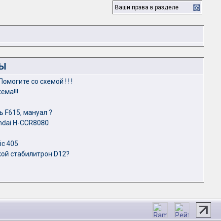
Ваши права в разделе
ЛЫ
могите со схемой ! ! !
ема!!!
 F615, мануал ?
ndai H-CCR8080
ic 405
ой стабилитрон D12?