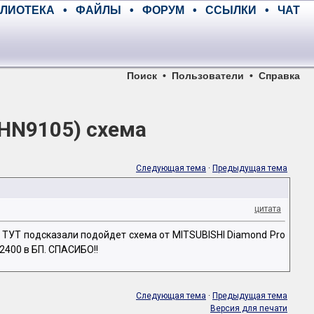
ЛИОТЕКА
•
ФАЙЛЫ
•
ФОРУМ
•
ССЫЛКИ
•
ЧАТ
Поиск
•
Пользователи
•
Справка
THN9105) схема
Следующая тема
·
Предыдущая тема
цитата
у. ТУТ подсказали подойдет схема от MITSUBISHI Diamond Pro
2400 в БП. СПАСИБО!!
Следующая тема
·
Предыдущая тема
Версия для печати