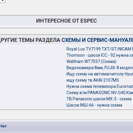
ИНТЕРЕСНОЕ ОТ ESPEC
РУГИЕ ТЕМЫ РАЗДЕЛА
СХЕМЫ И СЕРВИС-МАНУА
Royal-Lux TV7199 TXT/ST/NICAM По
Thomson - шасси ICC - 92 нужна сх
Waltham WT7037 (Схема)
Видеокамера 8мм, FUJIX-8 модель
Ищу схему на автомагнитолу Hyu
ищу схему тв AKAI 2107MS
Нужна схема телевизора Euromat
Схему в/м PANASONIC NV-G40.Как
ТВ Panasonic шасси MX-3 - схема
Шасси МШ-66 - нужна схема
Чат