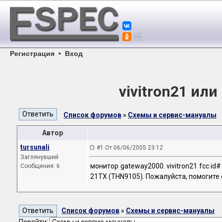
Регистрация
•
Вход
vivitron21 ил
Список форумов
»
Схемы и сервис-мануалы
Автор
tursunali
#1 От 06/06/2005 23:12
Заглянувший
монитор gateway2000. vivitron21 fcc i
Сообщения: 6
21TX (THN9105). Пожалуйста, помогите с
Список форумов
»
Схемы и сервис-мануалы