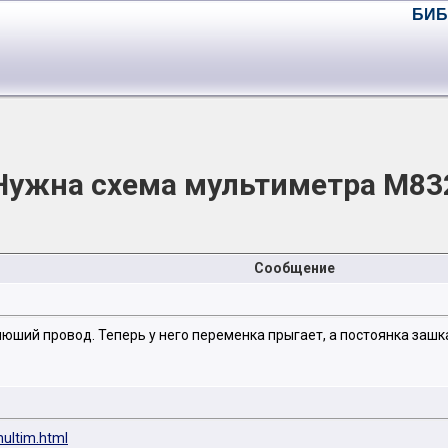
БИБ
Нужна схема мультиметра М83
Сообщение
яюший провод. Теперь у него переменка прыгает, а постоянка зашк
ultim.html