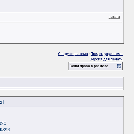
цитата
Следующая тема
·
Предыдущая тема
Версия для печати
Ваши права в разделе
ЛЫ
02С
 KS9B