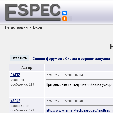
Регистрация
•
Вход
Список форумов
»
Схемы и сервис-мануалы
Автор
RAFIZ
#1 От 25/07/2005 07:34
Участник
При ремонте тв ткнул нечяйна на ускор
Сообщения: 219
k3048
#2 От 25/07/2005 08:40
Завсегдатай
http://www.izmer-tech.narod.ru/multim/m
Сообщения: 598