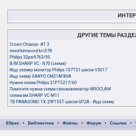
ИНТЕР
ДРУГИЕ ТЕМЫ РАЗД
Crown Chassis- AT 3
need kenwood krc578
Philips 32pw9763/95
В/М SHARP VC - N70 (схема)
Ищу схемку монитор Philips 107T51 шасси V3017
Ищу схему SANYO CM21AF8VA
Нужна схема Philips 21PT5217/60
Помогите нужна схема газоанализатор WROCLAW
схема вм SHARP VC-M11
ТВ PANASONIC TX-29F155T шасси GP2A - Ищу схему
ESpec
•
Библиотека
•
Файлы
•
Форум
•
Ссылки
•