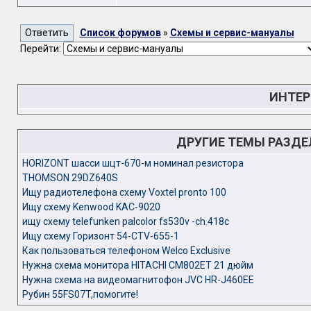
Список форумов
»
Схемы и сервис-мануалы
Перейти:
ИНТЕР
ДРУГИЕ ТЕМЫ РАЗД
HORIZONT шасси шцт-670-м номинал резистора
THOMSON 29DZ640S
Ищу радиотелефона схему Voxtel pronto 100
Ищу схему Kenwood KAC-9020
ищу схему telefunken palcolor fs530v -ch.418c
Ищу схему Горизонт 54-CTV-655-1
Как пользоваться телефоном Welco Exclusive
Нужна схема монитора HITACHI CM802ET 21 дюйм
Нужна схема на видеомагнитофон JVC HR-J460EE
Рубин 55FS07T,помогите!