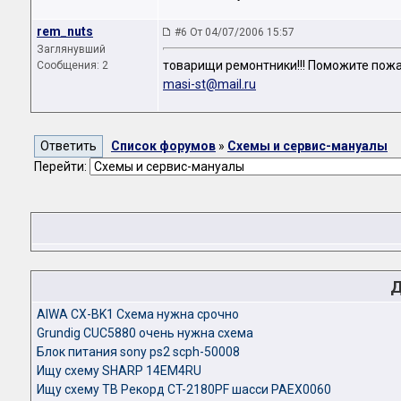
rem_nuts
#6 От 04/07/2006 15:57
Заглянувший
товарищи ремонтники!!! Поможите пожал
Сообщения: 2
masi-st@mail.ru
Список форумов
»
Схемы и сервис-мануалы
Перейти:
Д
AIWA CX-BK1 Схема нужна срочно
Grundig CUC5880 очень нужна схема
Блок питания sony ps2 scph-50008
Ищу схему SHARP 14EM4RU
Ищу схему ТВ Рекорд СT-2180PF шасси PAEX0060