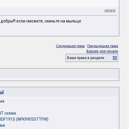
цитата
добры!!! если сможете, скиньте на мыльце
Следующая тема
·
Предыдущая тема
Версия для печати
Ваши права в разделе
ЛЫ
ема
T схема.
i RDF191S (NFK9905STTFW)
ема