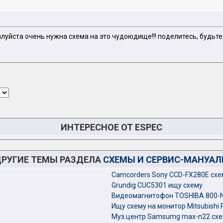
уйста очень нужна схема на это чудоюдище!!! поделитесь, будьте 
ИНТЕРЕСНОЕ ОТ ESPEC
РУГИЕ ТЕМЫ РАЗДЕЛА
СХЕМЫ И СЕРВИС-МАНУА
Camcorders Sony CCD-FX280E сх
Grundig CUC5301 ищу схему
Видеомагнитофон TOSHIBA 800-N
Ищу схему на монитор Mitsubish
Муз.центр Samsumg max-n22 сх