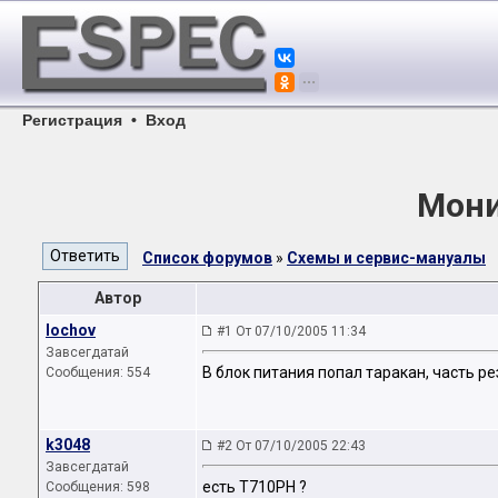
Регистрация
•
Вход
Мони
Список форумов
»
Схемы и сервис-мануалы
Автор
lochov
#1 От 07/10/2005 11:34
Завсегдатай
В блок питания попал таракан, часть р
Сообщения: 554
k3048
#2 От 07/10/2005 22:43
Завсегдатай
есть T710PH ?
Сообщения: 598