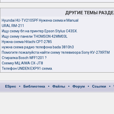
ДРУГИЕ ТЕМЫ РАЗД
Hyundai HU-TV2105PF Нужена схема и Manual
URAL RM-211
Ищу схему бп на принтер Epson Stylus C43SX.
Ищу схему панели THOMSON 42WM03L
Нужна схема Hitachi CPT-2785
нужна схема радио телефона bada 3810h3
Помогите пожалуйста найти схему телевизора Sony KV-27XRTM
Стиралка Bosch WFF1201 ?
Схемку МЦ AIWA CX-JT8
Телефон UNIDEN EXP91 схема.
ESpec
•
Библиотека
•
Файлы
•
Форум
•
Ссылки
•