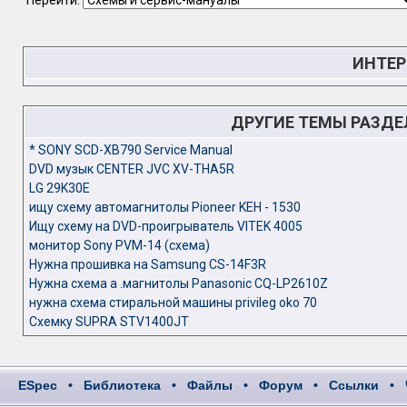
Перейти:
ИНТЕР
ДРУГИЕ ТЕМЫ РАЗД
* SONY SCD-XB790 Service Manual
DVD музык CENTER JVC XV-THA5R
LG 29K30E
ищу схему автомагнитолы Pioneer KEH - 1530
Ищу схему на DVD-проигрыватель VITEK 4005
монитор Sony PVM-14 (схема)
Нужна прошивка на Samsung CS-14F3R
Нужна схема а .магнитолы Panasonic CQ-LP2610Z
нужна схема стиральной машины privileg oko 70
Схемку SUPRA STV1400JT
ESpec
•
Библиотека
•
Файлы
•
Форум
•
Ссылки
•