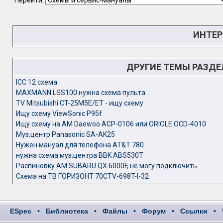
Перейти:
ИНТЕР
ДРУГИЕ ТЕМЫ РАЗД
ICC 12 схема
MAXMANN LSS100 нужна схема пульта
TV Mitsubishi CT-25M5E/ET - ищу схему
Ищу схему ViewSonic P95f
Ищу схему на АМ Daewoo ACP-0106 или ORIOLE OCD-4010
Муз.центр Panasonic SA-AK25
Нужен мануал для телефона AT&T 780
нужна схема муз.центра BBK ABS530T
Распиновку АМ SUBARU QX 6000F, не могу подключить.
Схема на ТВ ГОРИЗОНТ 70CTV-698T-I-32
ESpec
•
Библиотека
•
Файлы
•
Форум
•
Ссылки
•