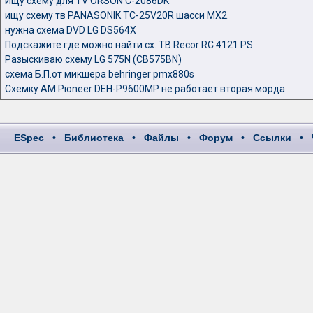
Ищу схему для TV ORSON C-2086DK
ищу схему тв PANASONIK TC-25V20R шасси MX2.
нужна схема DVD LG DS564X
Подскажите где можно найти сх. ТВ Recor RC 4121 PS
Разыскиваю схему LG 575N (CB575BN)
схема Б.П.от микшера behringer pmx880s
Схемку АМ Pioneer DEH-P9600MP не работает вторая морда.
ESpec
•
Библиотека
•
Файлы
•
Форум
•
Ссылки
•