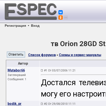
Регистрация
•
Вход
тв Orion 28GD S
Список форумов
»
Схемы и сервис-мануалы
Автор
Mutabor66
#1 От 03/07/2006 11:21
Заглянувший
Сообщения: 1
Достался телевиз
могу его настрои
bodik_pr
#2 От 29/08/2010 11:11