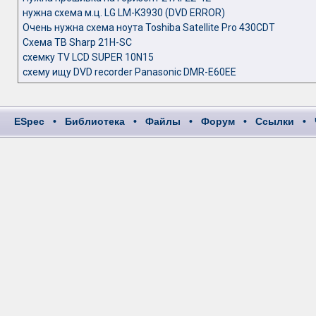
нужна схема м.ц. LG LM-K3930 (DVD ERROR)
Очень нужна схема ноута Toshiba Satellite Pro 430CDT
Схема ТВ Sharp 21H-SC
схемку TV LCD SUPER 10N15
схему ищу DVD recorder Panasonic DMR-E60EE
ESpec
•
Библиотека
•
Файлы
•
Форум
•
Ссылки
•