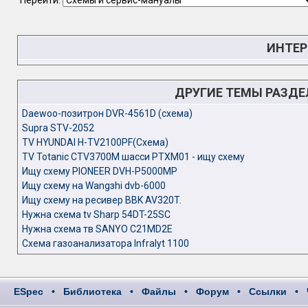
Перейти:
ИНТЕР
ДРУГИЕ ТЕМЫ РАЗД
Daewoo-позитрон DVR-4561D (схема)
Supra STV-2052
TV HYUNDAI H-TV2100PF(Схема)
TV Totanic CTV3700M шасси PTXM01 - ищу схему
Ищу схему PIONEER DVH-P5000MP
Ищу схему на Wangзhi dvb-6000
Ищу схему на ресивер BBK AV320T.
Нужна схема tv Sharp 54DT-25SC
Нужна схема тв SANYO C21MD2E
Схема газоанализатора Infralyt 1100
ESpec
•
Библиотека
•
Файлы
•
Форум
•
Ссылки
•