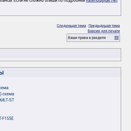
нюансы. Если не сложно опиши по подробней
vaterlou@ukr.net
Следующая тема
·
Предыдущая тема
Версия для печати
Ваши права в разделе
ЛЫ
хема
) схема.
68;T-ST
T-F155E
1