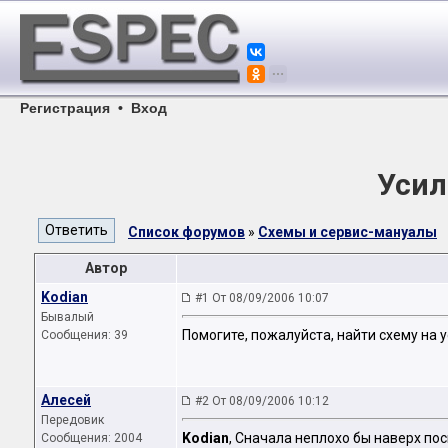
Регистрация
•
Вход
Усил
Список форумов
»
Схемы и сервис-мануалы
Автор
Kodian
#1 От 08/09/2006 10:07
Бывалый
Помогите, пожалуйста, найти схему на 
Сообщения: 39
Алесей
#2 От 08/09/2006 10:12
Передовик
Kodian
, Сначала неплохо бы наверх посм
Сообщения: 2004