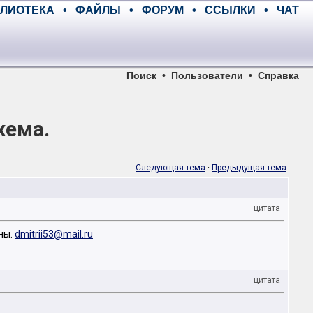
ЛИОТЕКА
•
ФАЙЛЫ
•
ФОРУМ
•
ССЫЛКИ
•
ЧАТ
Поиск
•
Пользователи
•
Справка
хема.
Следующая тема
·
Предыдущая тема
цитата
ны.
dmitrii53@mail.ru
цитата