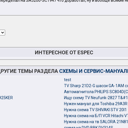
ы переделал на SA5200-SC1947 что доработал, ну и вообще всякие 
ИНТЕРЕСНОЕ ОТ ESPEC
РУГИЕ ТЕМЫ РАЗДЕЛА
СХЕМЫ И СЕРВИС-МАНУА
test
TV Sharp 21D2-G шасси GA-1AМ с
Автомагнитола PHILIPS SC804D(C
925KER
Ищу схему TV Neufunk-2827 T&#1
Нужен мануал для Toshiba 29A3R
Нужна схема TV SHIVAKI STV 20l1
Нужна схема на Б/П VCR Hitachi V
Нужна схема на тв SALORA 21N8
схема на DVD BBK DV314S