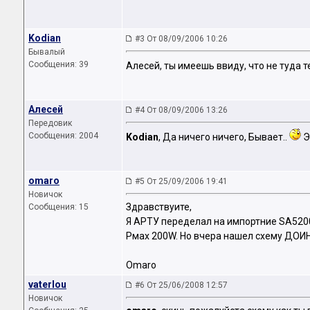
Kodian
#3 От 08/09/2006 10:26
Бывалый
Сообщения: 39
Алесей, ты имеешь ввиду, что не туда т
Алесей
#4 От 08/09/2006 13:26
Передовик
Сообщения: 2004
Kodian
, Да ничего ничего, Бывает..
Э
omaro
#5 От 25/09/2006 19:41
Новичок
Здравствуите,
Сообщения: 15
Я АРТУ переделал на импортние SA520
Рмах 200W. Но вчера нашел схему ДОИН
Omaro
vaterlou
#6 От 25/06/2008 12:57
Новичок