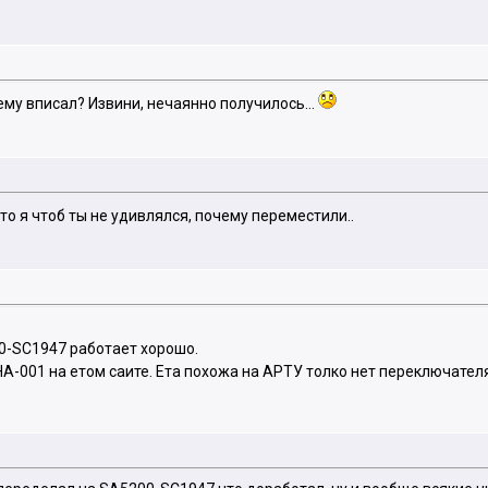
ему вписал? Извини, нечаянно получилось...
то я чтоб ты не удивлялся, почему переместили..
0-SC1947 работает хорошо.
А-001 на етом саите. Ета похожа на APTУ толко нет переключател