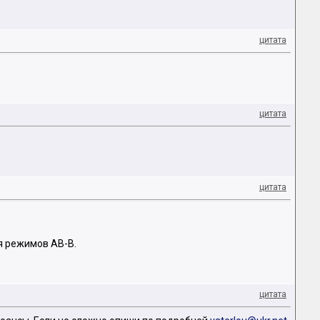
цитата
цитата
цитата
я режимов AB-B.
цитата