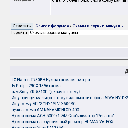
omaro
, скинь пожалуйста схему как т
Сообщения: 25
Список форумов
»
Схемы и сервис-мануалы
Перейти:
Д
LG Flatron T730BH Нужна схема монитора.
tv Philips 29GX 1896 схема
а/м Sony XR-5810R Где взять схему?
Ищу принципиальную схему видеомагнитофона AIWA HV-DK
Ищу схему БП "SONY" SLV-X500SG
нужна cхема АМ NAKAMICHI CD-400
Нужна схема АСН-5000/1-ЭМ Стабилизатор "Ресанта"
Нужна схема на спутниковый ресивер HUMAX VA-FOX
Нужна схема Урал РМ 285А