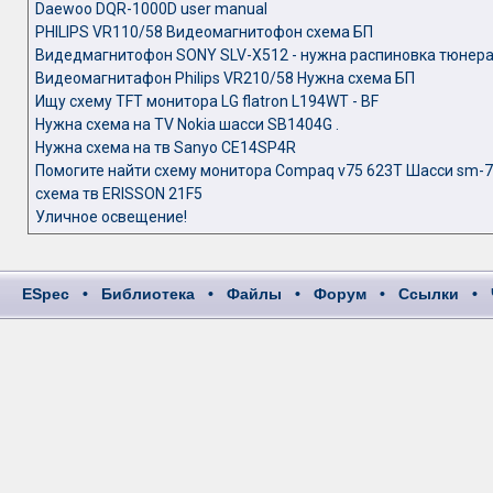
Daewoo DQR-1000D user manual
PHILIPS VR110/58 Видеомагнитофон cхема БП
Видедмагнитофон SONY SLV-X512 - нужна распиновка тюнер
Видеомагнитафон Philips VR210/58 Нужна схема БП
Ищу схему TFT монитора LG flatron L194WT - BF
Нужна схема на TV Nokia шасси SB1404G .
Нужна схема на тв Sanyo CE14SP4R
Помогите найти схему монитора Compaq v75 623Т Шасси sm-
схема тв ERISSON 21F5
Уличное освещение!
ESpec
•
Библиотека
•
Файлы
•
Форум
•
Ссылки
•