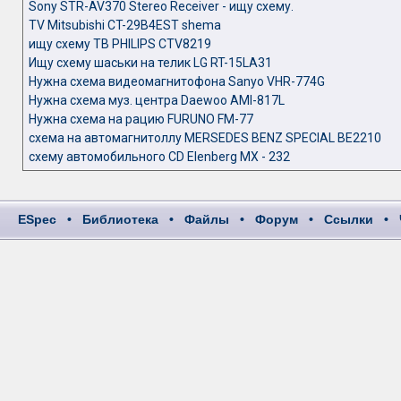
Sony STR-AV370 Stereo Receiver - ищу схему.
TV Mitsubishi CT-29B4EST shema
ищу схему ТВ PHILIPS CTV8219
Ищу схему шаськи на телик LG RT-15LA31
Нужна схема видеомагнитофона Sanyo VHR-774G
Нужна схема муз. центра Daewoo AMI-817L
Нужна схема на рацию FURUNO FM-77
схема на автомагнитоллу MERSEDES BENZ SPECIAL BE2210
схему автомобильного CD Elenberg MX - 232
ESpec
•
Библиотека
•
Файлы
•
Форум
•
Ссылки
•