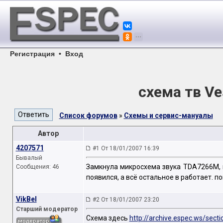
Регистрация
•
Вход
схема тв Ve
Список форумов
»
Схемы и сервис-мануалы
Автор
4207571
#1 От 18/01/2007 16:39
Бывалый
Замкнула микросхема звука TDA7266M, 
Сообщения: 46
появился, а всё остальное в работает. 
VikBel
#2 От 18/01/2007 23:20
Старший модератор
Схема здесь
http://archive.espec.ws/secti