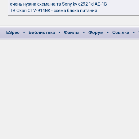
очень нужна схема на тв Sony kv c292 1d AE-1B
ТВ Okari CTV-914NK - схема блока питания
ESpec
•
Библиотека
•
Файлы
•
Форум
•
Ссылки
•