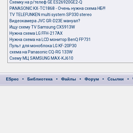
Cхемку на р/телеф GE ES26920GE2-Q
PANASONIC KX-TC1868 - Очень нужна схема НБ!!!
TV TELEFUNKEN multi system SP330 stereo
Видеокамера JVC GR-D23E мануал?
Ищу схему TV Samsung CX5913W
Нужна схема LG FFH-217AX
Нужна схема на LCD монитор BenQ FP731
Пульт для моноблока LG KF-20P30
схема на Panasonic CQ-RG 133W
Схему МЦ SAMSUNG MAX-KJ610
ESpec
•
Библиотека
•
Файлы
•
Форум
•
Ссылки
•