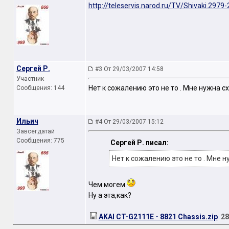
http://teleservis.narod.ru/TV/Shivaki.2979
Сергей Р.
#3 От 29/03/2007 14:58
Участник
Нет к сожалению это не то . Мне нужна 
Сообщения: 144
Ильич
#4 От 29/03/2007 15:12
Завсегдатай
Сообщения: 775
Сергей Р. писал:
Нет к сожалению это не то . Мне 
Чем могем
Ну а эта,как?
AKAI CT-G2111E - 8821 Chassis.zip
28