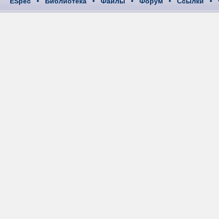
ESpec
•
Библиотека
•
Файлы
•
Форум
•
Ссылки
•