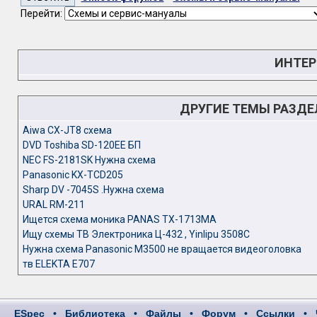
Перейти:
ИНТЕР
ДРУГИЕ ТЕМЫ РАЗД
Aiwa CX-JT8 схема
DVD Toshiba SD-120EE БП
NEC FS-2181SK Нужна схема
Panasonic KX-TCD205
Sharp DV -7045S .Нужна схема
URAL RM-211
Ищется схема моника PANAS TX-1713MA
Ищу схемы ТВ Электроника Ц-432 , Yinlipu 3508C
Нужна схема Panasonic M3500 не вращается видеоголовка
тв ELEKTA E707
ESpec
•
Библиотека
•
Файлы
•
Форум
•
Ссылки
•