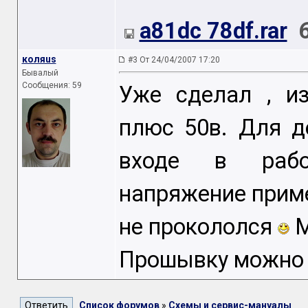
a81dc 78df.rar
коляus
#3 От 24/04/2007 17:20
Бывалый
Сообщения: 59
Уже сделал , и
плюс 50в. Для д
входе в рабо
напряжение пример
не прокололся
М
Прошывку можно ш
Список форумов
»
Схемы и сервис-мануалы