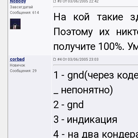
Nobody
#3 От 03/06/2005 22:42
Завсегдатай
Сообщения: 614
На кой такие з
Поэтому их ник
получите 100%. У
corbad
#4 От 03/06/2005 23:03
Новичок
Сообщения: 29
1 - gnd(через код
_ непонятно)
2 - gnd
3 - индикация
4 - на два кондер