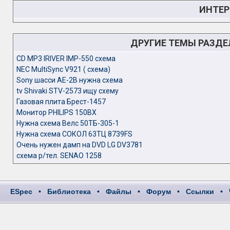
ИНТЕР
ДРУГИЕ ТЕМЫ РАЗД
CD MP3 IRIVER IMP-550 схема
NEC MultiSync V921 ( схема)
Sony шасси AE-2B нужна схема
tv Shivaki STV-2573 ищу схему
Газовая плита Брест-1457
Монитор PHILIPS 150BX
Нужна схема Велс 50ТБ-305-1
Нужна схема СОКОЛ 63ТЦ 8739FS
Очень нужен дамп на DVD LG DV3781
схема р/тел. SENAO 1258
ESpec
•
Библиотека
•
Файлы
•
Форум
•
Ссылки
•