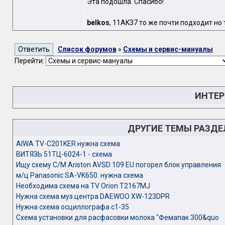
Эта подошла. Спасибо!
belkos
, 11AK37 то же почти подходит но 
Список форумов
»
Схемы и сервис-мануалы
Перейти:
ИНТЕР
ДРУГИЕ ТЕМЫ РАЗД
AIWA TV-C201KER нужна схема
ВИТЯЗЬ 51ТЦ-6024-1 - схема
Ищу схему С/М Ariston AVSD 109 EU погорел блок управления
м/ц Panasonic SA-VK650. нужна схема
Необходима схема на TV Orion T2167MJ
Нужна схема муз.центра DAEWOO XW-123DPR
Нужна схема осциллографа с1-35
Схема установки для расфасовки молока "Фемапак 300&quo