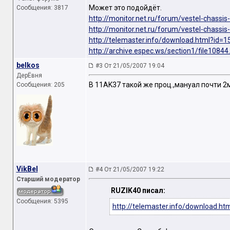
Может это подойдёт.
Сообщения: 3817
http://monitor.net.ru/forum/vestel-chass
http://monitor.net.ru/forum/vestel-chass
http://telemaster.info/download.html?id=1
http://archive.espec.ws/section1/file10844
belkos
#3 От 21/05/2007 19:04
ДерЁвня
В 11AK37 такой же проц.,мануал почти 2м
Сообщения: 205
VikBel
#4 От 21/05/2007 19:22
Старший модератор
RUZIK40 писал:
Сообщения: 5395
http://telemaster.info/download.ht