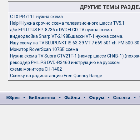
ДРУГИЕ ТЕМЫ РАЗД
CTX PR711T нужна схема.
Help!!!Нужна срочно схема телевизионного шасси TV5.1
а/м EPLUTUS EP-8736 с DVD+LCD TV нужна схема
видеодвойка Sharp VT-2198B,шасси VT-1 нужна схема.
Ищу схему на TV BLUPUNKT IS 63-39 VT 7 669 501 ch. FM 500-30
Монитор RoverScan 107SE схема
Нужна схема TV Supra CTV21T-1 (номер шасси CH4B-1).(похож
рекордер PHILIPS DVD-R3460 инструкцию на русском
схема монитора CH-1402
Схемку на радиостанцию Free Quency Range
ESpec
•
Библиотека
•
Файлы
•
Форум
•
Ссылки
•