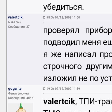
убедиться.
valertcik
#8 От 07/12/2009 11:00
Бывалый
Сообщения: 37
проверял прибо
подводил меня ещ
я же написал пр
строчного други
изложил не по ус
goga_tv
#9 От 07/12/2009 11:59
Фанат форума
Сообщения: 4857
valertcik
, ТПИ-тр