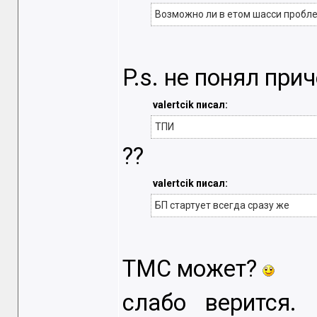
Возможно ли в етом шасси пробле
P.s. не понял при
valertcik писал:
ТПИ
??
valertcik писал:
БП стартует всегда сразу же
ТМС может?
слабо верится.