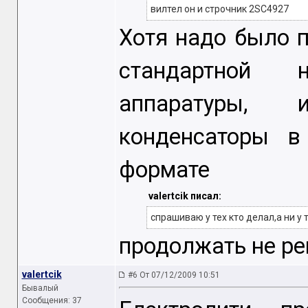
вилтел он и строчник 2SC4927
Хотя надо было п
стандартной 
аппаратуры, и
конденсаторы в
формате
valertcik писал:
спрашиваю у тех кто делал,а ни у 
продолжать не ре
valertcik
#6 От 07/12/2009 10:51
Бывалый
Сообщения: 37