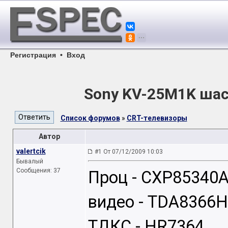
Регистрация
•
Вход
Sony KV-25M1K шас
Список форумов
»
CRT-телевизоры
Автор
valertcik
#1 От 07/12/2009 10:03
Бывалый
Сообщения: 37
Проц - CXP85340
видео - TDA8366H
ТДКС - HR7364