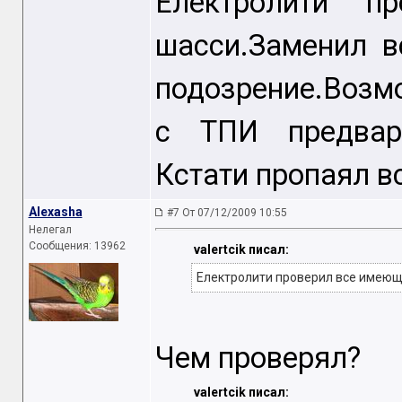
Електролити п
шасси.Заменил в
подозрение.Возм
с ТПИ предвари
Кстати пропаял вс
Alexasha
#7 От 07/12/2009 10:55
Нелегал
Сообщения: 13962
valertcik писал:
Електролити проверил все имеющ
Чем проверял?
valertcik писал: