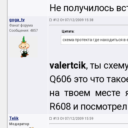
Не получилось вс
goga_tv
#12 От 07/12/2009 15:38
Фанат форума
Сообщения: 4857
Цитата:
схема протекта где находиться в
valertcik
, ты схем
Q606 это что тако
на твоем месте 
R608 и посмотрел
Telik
#13 От 07/12/2009 15:59
Модератор