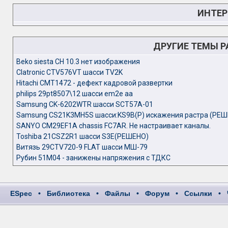
ИНТЕР
ДРУГИЕ ТЕМЫ 
Beko siesta CH 10.3 нет изображения
Clatronic CTV576VT шасси TV2K
Hitachi CMT1472 - дефект кадровой развертки
philips 29pt8507\12 шасси em2e aa
Samsung CK-6202WTR шасси SCT57A-01
Samsung CS21K3MH5S шасси:KS9B(P) искажения растра (РЕШ
SANYO CM29EF1A chassis FC7AR. Не настраивает каналы.
Toshiba 21CSZ2R1 шасси S3E(РЕШЕНО)
Витязь 29CTV720-9 FLAT шасси МШ-79
Рубин 51M04 - занижены напряжения с ТДКС
ESpec
•
Библиотека
•
Файлы
•
Форум
•
Ссылки
•