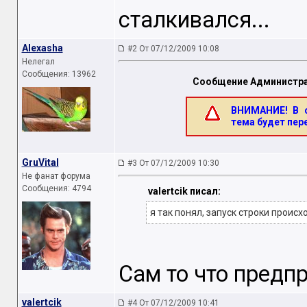
сталкивался...
Alexasha
#2 От 07/12/2009 10:08
Нелегал
Сообщения: 13962
Сообщение Администра
ВНИМАНИЕ! В с
тема будет пер
GruVital
#3 От 07/12/2009 10:30
Не фанат форума
Сообщения: 4794
valertcik писал:
я так понял, запуск строки проис
Сам то что предп
valertcik
#4 От 07/12/2009 10:41