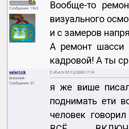
Вообще-то ремон
Сообщения: 1963
визуального осмо
и с замеров напр
А ремонт шасси 
кадровой! А ты ср
valertcik
#14 От 07/12/2009 17:19
Бывалый
Сообщения: 37
я же више писал
поднимать ети в
человек говори
ВСЁ ВКЛЮЧ