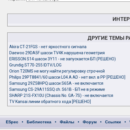
ИНТЕР
ДРУГИЕ ТЕМЫ 
Akira CT-21FGS - нет яркостного сигнала
Daewoo 29DA5F шасси TV4K нарушена геометрия
ERISSON S14 шасси 3Y11 - не запускается БП (РЕШЕНО)
Grundig ST70-255 IDTV/LOG
Orion T20MS не могу найти регулировку строчной
Philips 29PT8841/60 шасси L04.A AD - нет вкл. в РР [РЕШЕНО]
Samsung 29Z58HPQ шасси S65A - не включается
Samsung CS-29A11SSQ ch. S61B - БП не в режиме
SHARP 21S-FX10U (Chassis No. GA-7S) - не включается
TV Kansai линии обратного хода [РЕШЕНО]
ESpec
•
Библиотека
•
Файлы
•
Форум
•
Ссылки
•