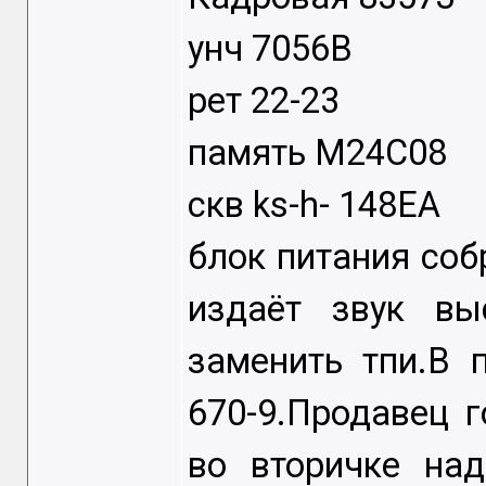
унч 7056В
рет 22-23
память M24C08
скв ks-h- 148EA
блок питания собр
издаёт звук выс
заменить тпи.В 
670-9.Продавец г
во вторичке на