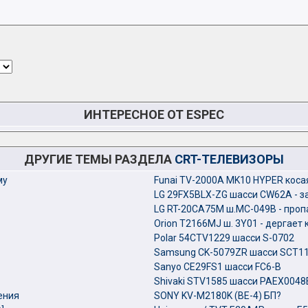
ИНТЕРЕСНОЕ ОТ ESPEC
ДРУГИЕ ТЕМЫ РАЗДЕЛА
CRT-ТЕЛЕВИЗОРЫ
му
Funai TV-2000A MK10 HYPER коса
LG 29FX5BLX-ZG шасси CW62A - з
LG RT-20CA75M ш.MC-049B - проп
Orion T2166MJ ш. 3Y01 - дергает
Polar 54CTV1229 шасси S-0702
Samsung CK-5079ZR шасси SCT11
Sanyo CE29FS1 шасси FC6-B
Shivaki STV1585 шасси PAEX0048
ения
SONY KV-M2180K (BE-4) БП?