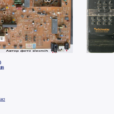
..................
)
kB)
582