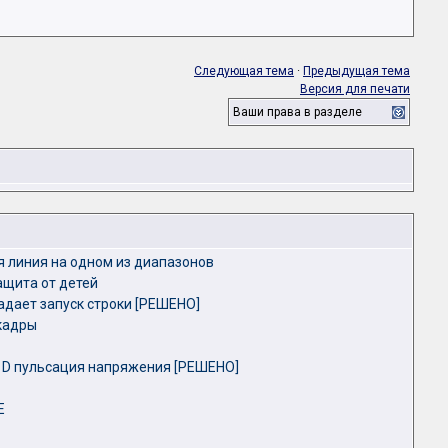
Следующая тема
·
Предыдущая тема
Версия для печати
Ваши права в разделе
я линия на одном из диапазонов
ащита от детей
адает запуск строки [РЕШЕНО]
 кадры
D пульсация напряжения [РЕШЕНО]
E