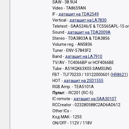
SAW - 38.9U4
Video - TA8659AN
IF -
даташит на TDA2549
Vertical -
даташит на LA7830
Teletext - SAA5246/E & TC5565APL-15 o
Sound -
даташит на TDA2009A
Stereo - TDA3803A & TDA3856
Volume reg. - AN5836
Tuner - ENV-57843F2
Band -
даташит на LA7910
TV/AV - TC4066BP or HCF4066BE
Tube - A51KQK63X05 SAMSUNG
FBT - TLF70233 / 10122000601 (
HR8621
)
HOT -
даташит на 2SD1555
RGB Amp. - TEA5101A
Пульт:
- RC201 (RC-5)
IC remote -
даташит на SAA3010T
RCCreator - 023280588C2AD6AD612
Other ICs -
Код MAK - 1255
ON/OFF - 112V / 118V