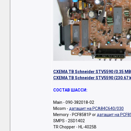
СХЕМА ТВ Schneider STV5590 (0.35 MB
СХЕМА ТВ Schneider STV5590 (230.67 
СОСТАВ ШАССИ:
Main - 090-382018-02
Micom -
даташит на PCA84C640/030
Memory - PCF8581P or
даташит на PCF8
SMPS - 2SD1402
TR Chopper - HL-4025B