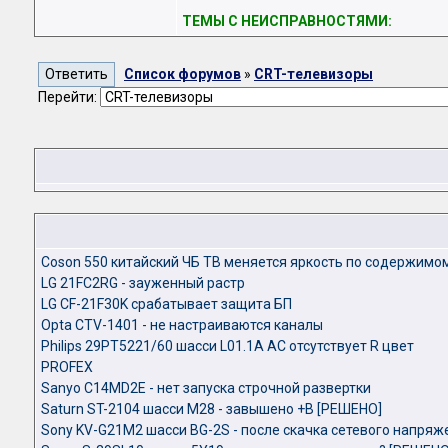
ТЕМЫ С НЕИСПРАВНОСТЯМИ:
Список форумов
»
CRT-телевизоры
Перейти:
Coson 550 китайский ЧБ ТВ меняется яркость по содержимо
LG 21FC2RG - зауженный растр
LG CF-21F30K срабатывает защита БП
Opta CTV-1401 - не настраиваются каналы
Philips 29PT5221/60 шасси L01.1A AC отсутствует R цвет
PROFEX
Sanyo C14MD2E - нет запуска строчной развертки
Saturn ST-2104 шасси M28 - завышено +B [РЕШЕНО]
Sony KV-G21M2 шасси BG-2S - после скачка сетевого напряж