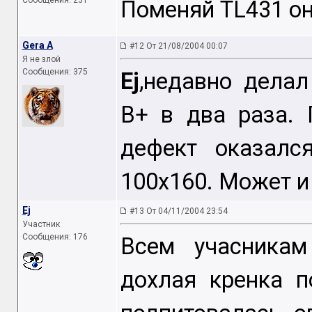
Сообщения: 231
Поменяй TL431 он
Gera A
#12 От 21/08/2004 00:07
Я не злой
Сообщения: 375
Ej
,недавно делал
В+ в два раза. 
дефект оказалс
100х160. Может и
Ej
#13 От 04/11/2004 23:54
Участник
Сообщения: 176
Всем учасникам
дохлая кренка п