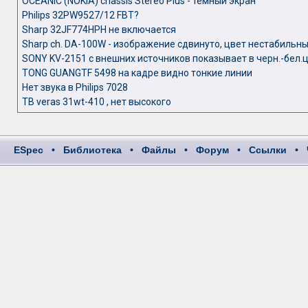
OCEANIC (NOKIA) chassis Stereo Plus - тёмный экран
Philips 32PW9527/12 FBT?
Sharp 32JF774HPH не включается
Sharp ch. DA-100W - изображение сдвинуто, цвет нестабильн
SONY KV-2151 с внешних источников показывает в черн.-бел.ц
TONG GUANGTF 5498 на кадре видно тонкие линии
Нет звука в Philips 7028
ТВ veras 31wt-410 , нет высокого
ESpec
•
Библиотека
•
Файлы
•
Форум
•
Ссылки
•