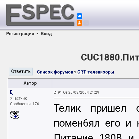
Регистрация
•
Вход
CUC1880.Пит
Список форумов
»
CRT-телевизоры
Автор
Ej
#1 От 20/08/2004 21:29
Участник
Сообщения: 176
Телик пришел 
помен6ял его и 
Питание 180В и