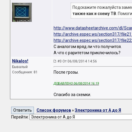
Подскажите пожалуйста замен
также как и схему ТВ
. Помогит
http://www.datasheetarchive.com/dl/Sc
http://archive.espec.ws/section317/file2
http://archive.espec.ws/section317/file2
С аналогом вряд ли что получится.
А что с раритетом приключилось?
Nikalos!
#3 От 06/08/2014 14:56
Бывалый
После грозы.
Сообщения: 81
ДОБАВЛЕНО 06/08/2014 16:19
Спасибо за схемки.
Список форумов
»
Электроника от А до Я
Перейти: