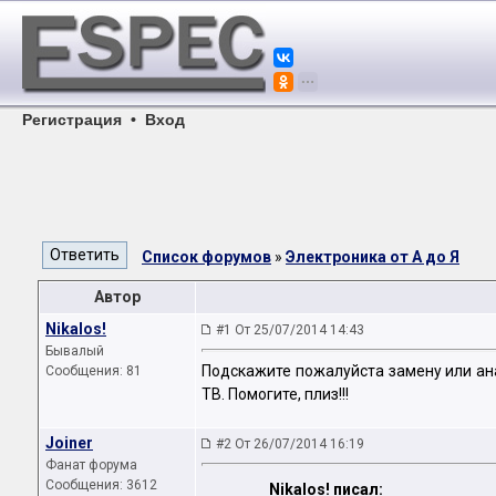
Регистрация
•
Вход
Список форумов
»
Электроника от А до Я
Автор
Nikalos!
#1 От 25/07/2014 14:43
Бывалый
Подскажите пожалуйста замену или ана
Сообщения: 81
ТВ. Помогите, плиз!!!
Joiner
#2 От 26/07/2014 16:19
Фанат форума
Сообщения: 3612
Nikalos! писал: