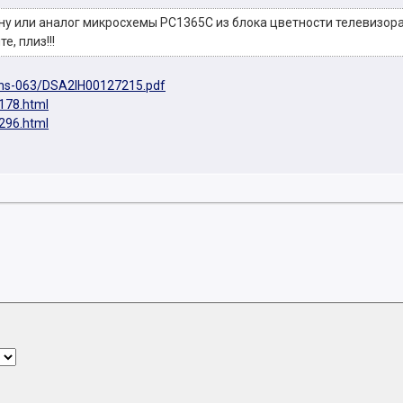
у или аналог микросхемы PC1365C из блока цветности телевизора
е, плиз!!!
ans-063/DSA2IH00127215.pdf
1178.html
2296.html