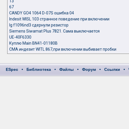
13
67
CANDY GO4 1064 D-07S ошибка 04
Indesit WISL 103 cтранное поведение при включении
lg f1096nd3 сдернули резистор
Siemens Siwamat Plus 7821. Сама выключается
UE-40F6330
Куплю Main BN41-01180B
СМА индезит WITL 867,при включении выбивает пробки
ESpec
•
Библиотека
•
Файлы
•
Форум
•
Ссылки
•