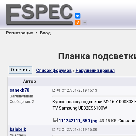
Регистрация
•
Вход
Планка подсветк
Список форумов
»
Нарушения правил
Автор
sanekk78
#1 От 27/01/2019 15:13
Заглянувший
Куплю планку подсветки M216 Y 000803 
Сообщения: 2
TV Samsung UE32ES6100W
111242111_550.jpg
43.15 КБ
Скачано: 
balabrik
#2 От 27/01/2019 15:30
Участник