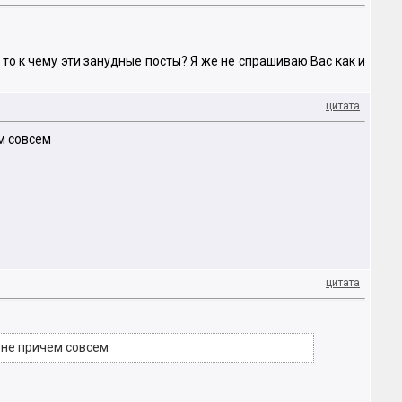
т то к чему эти занудные посты? Я же не спрашиваю Вас как и
цитата
м совсем
цитата
 не причем совсем