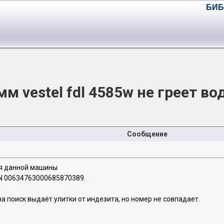
БИБ
м vestel fdl 4585w не греет во
Сообщение
ля данной машины
/N 00634763000685870389.
на поиск выдаёт улитки от индезита, но номер не совпадает.