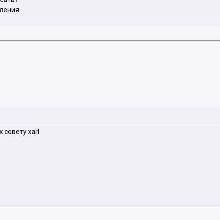
ления.
 совету xarl