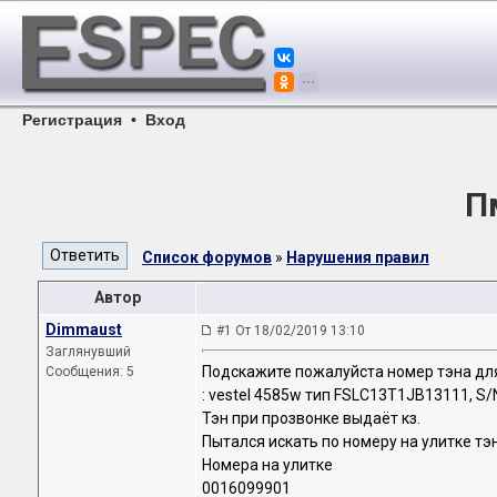
Регистрация
•
Вход
Пм
Список форумов
»
Нарушения правил
Автор
Dimmaust
#1 От 18/02/2019 13:10
Заглянувший
Подскажите пожалуйста номер тэна д
Сообщения: 5
: vestel 4585w тип FSLC13T1JB13111, S
Тэн при прозвонке выдаёт кз.
Пытался искать по номеру на улитке тэ
Номера на улитке
0016099901