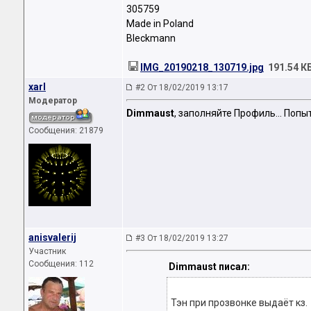
305759
Made in Poland
Bleckmann
IMG_20190218_130719.jpg
191.54 К
xarl
#2 От 18/02/2019 13:17
Модератор
Dimmaust
, заполняйте Профиль... Попы
Сообщения: 21879
anisvalerij
#3 От 18/02/2019 13:27
Участник
Сообщения: 112
Dimmaust писал:
Тэн при прозвонке выдаёт кз.