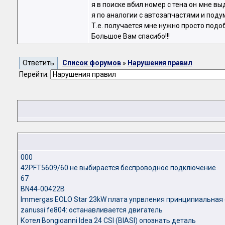
я в поиске вбил номер с тена он мне вы
я по аналогии с автозапчастями и поду
Т.е. получается мне нужно просто подо
Большое Вам спасибо!!!
Список форумов
»
Нарушения правил
Перейти:
000
42PFT5609/60 не выбирается беспроводное подключение
67
BN44-00422B
Immergas EOLO Star 23kW плата упрвления принципиальная
zanussi fe804: останавливается двигатель
Котел Bongioanni Idea 24 CSI (BIASI) опознать деталь