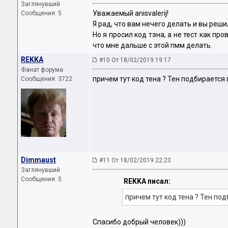
Заглянувший
Уважаемый anisvalerij!
Сообщения: 5
Я рад, что вам нечего делать и вы реши
Но я просил код тэна, а не тест как пр
что мне дальше с этой пмм делать.
REKKA
#10 От 18/02/2019 19:17
Фанат форума
причем тут код тена ? Тен подбирается
Сообщения: 3722
Dimmaust
#11 От 18/02/2019 22:23
Заглянувший
Сообщения: 5
REKKA писал:
причем тут код тена ? Тен по
Спасибо добрый человек)))