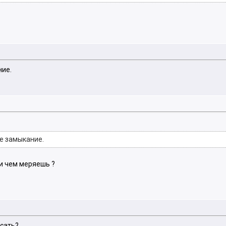
ние.
е замыкание.
 и чем меряешь ?
исать?