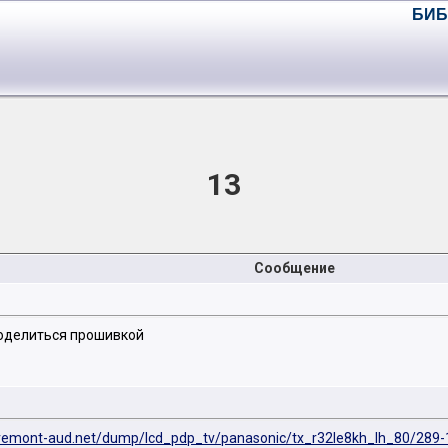
БИБ
13
Сообщение
поделиться прошивкой
/remont-aud.net/dump/lcd_pdp_tv/panasonic/tx_r32le8kh_lh_80/289-