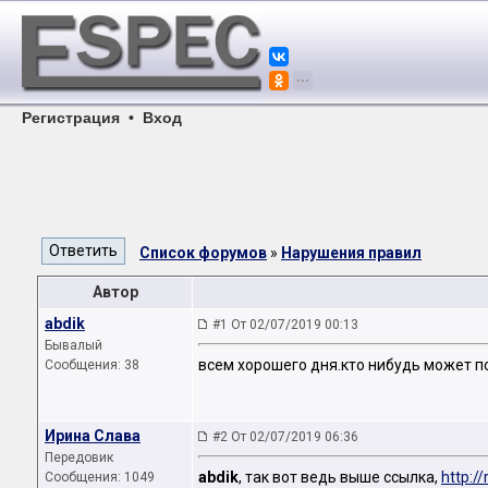
Регистрация
•
Вход
Список форумов
»
Нарушения правил
Автор
abdik
#1 От 02/07/2019 00:13
Бывалый
всем хорошего дня.кто нибудь может 
Сообщения: 38
Ирина Слава
#2 От 02/07/2019 06:36
Передовик
abdik
, так вот ведь выше ссылка,
http:/
Сообщения: 1049