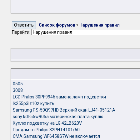
Список форумов
»
Нарушения правил
Перейти:
0505
3008
LCD Philips 30PF9946 замена ламп подсветки
lk255p3lz10z купить
Samsung PS-50Q97HD Верхний скан:LJ41-05121A
sony kdl-55w905a материнская плата куплю.
Куплю подсветку на LG 42LB620V
Продам тв Philips 32PHT4101/60
СМА Samsung WF6458S7W не включается