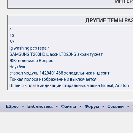
ИНТЕР
ДРУГИЕ ТЕМЫ РА
/
13
67
lg washing pcb repair
SAMSUNG T200HD шасси LTD20NS экран тухнет
ЖК-телевизор Вопрос
Ноутбук
сгорел модуль 1428401468 холодильника индезит
Тонкая полоса изображение и выключается!
Шлейф к плате индикации стиральных машин Indesit, Ariston
ESpec
•
Библиотека
•
Файлы
•
Форум
•
Ссылки
•