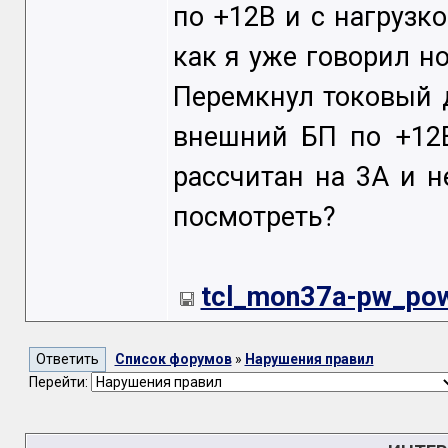
по +12В и с нагрузк
как я уже говорил н
Перемкнул токовый 
внешний БП по +12В
расcчитан на 3А и н
посмотреть?
tcl_mon37a-pw_pow
Список форумов
»
Нарушения правил
Перейти: