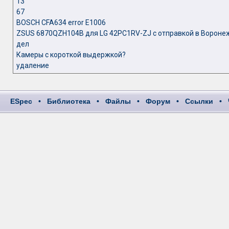
13
67
BOSCH CFA634 error E1006
ZSUS 6870QZH104B для LG 42PC1RV-ZJ с отправкой в Вороне
дел
Камеры с короткой выдержкой?
удаление
ESpec
•
Библиотека
•
Файлы
•
Форум
•
Ссылки
•