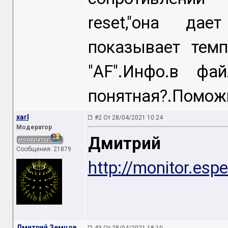
reset,"она дае
показывает темп
"AF".Инфо.в фа
понятная?.Поможи
xarl
#2 От 28/04/2021 10:24
Модератор
Дмитрий 
Сообщения: 21879
http://monitor.esp
Дмитрий Земцов