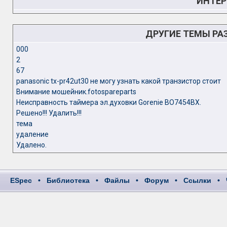
ИНТЕР
ДРУГИЕ ТЕМЫ РА
000
2
67
panasonic tx-pr42ut30 не могу узнать какой транзистор стоит
Внимание мошейник.fotospareparts
Неисправность таймера эл.духовки Gorenie ВО7454ВХ.
Решено!!! Удалить!!!
тема
удаление
Удалено.
ESpec
•
Библиотека
•
Файлы
•
Форум
•
Ссылки
•