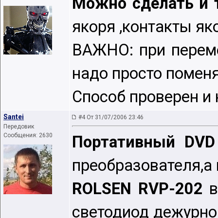
Можно сделать и т
якоря ,контакты як
ВАЖНО: при переме
надо просто помен
Способ проверен и 
Santei
#4 От 31/07/2006 23:46
Передовик
Сообщения: 2630
Портативный DV
преобразователя,а 
ROLSEN RVP-202
в
светодиод дежурног