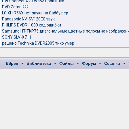
DVD Pioneer XV-DV353 прошивка
DVD Zoran ???
LG XH-756X нет звука на Саббуфер
Panasonic NV-SV120EG звук
PHILIPS DVDR-1000 код ошибки
Samsung HT-TKP75 диагональные цветные полосы на изображени
SONY SLV-X711
решено Technika DVDR2005 тихо умер
ESpec
•
Библиотека
•
Файлы
•
Форум
•
Ссылки
•