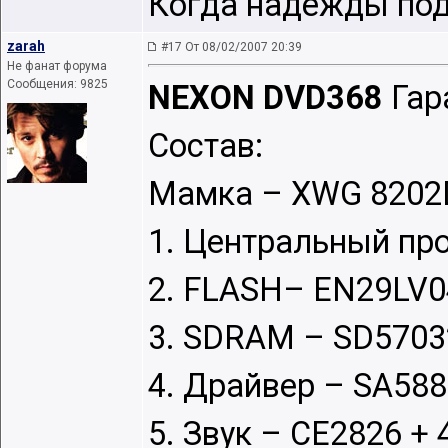
Когда надежды подн
zarah
#17 От 08/02/2007 20:39
Не фанат форума
Сообщения: 9825
NEXON DVD368
Гар
Состав:
Мамка – XWG 8202D
1. Центральный пр
2. FLASH– EN29LV0
3. SDRAM – SD5703
4. Драйвер – SA58
5. Звук – CE2826 + 