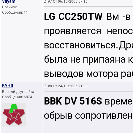
Vilyam
#7 От 06/10/2006 07:16
Новичок
Сообщения: 11
LG CC250TW
Вм -в
проявляется непо
восстановиться.Др
была не припаяна к
выводов мотора ра
БУНЯ
#8 От 24/10/2006 21:39
Верный друг сайта
Сообщения: 6874
BBK DV 516S
времен
обрыв сопротивле