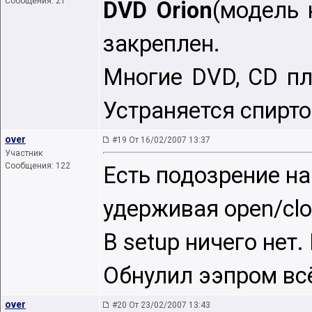
Сообщения: 21
DVD Orion
(модель 
закреплен.
Многие DVD, CD пл
Устраняется спиртом
over
#19 От 16/02/2007 13:37
Участник
Сообщения: 122
Есть подозрение на
удерживая open/clo
В setup ничего нет
Обнулил ээпром всё
over
#20 От 23/02/2007 13:43