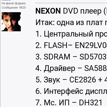
Не фанат форума
Сообщения: 9825
NEXON
DVD плеер (
Итак: одна из плат
1. Центральный пр
2. FLASH– EN29LV0
3. SDRAM – SD5703
4. Драйвер – SA58
5. Звук – CE2826 + 
6. Интерфейс дисп
7. Мс. ИП – DH321