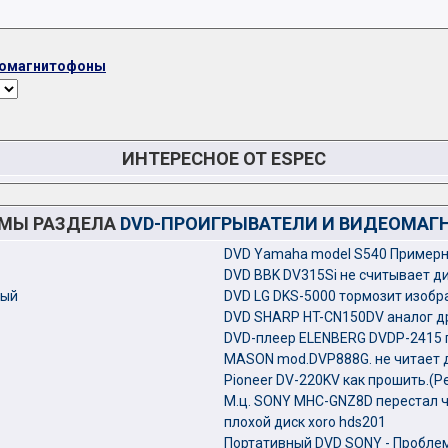
еомагнитофоны
ИНТЕРЕСНОЕ ОТ ESPEC
ЕМЫ РАЗДЕЛА
DVD-ПРОИГРЫВАТЕЛИ И ВИДЕОМА
DVD Yamaha model S540 Примерно
DVD BBK DV315Si не считывает д
вый
DVD LG DKS-5000 тормозит изоб
DVD SHARP HT-CN150DV аналог д
DVD-плеер ELENBERG DVDP-2415 
MASON mod.DVP888G. не читает д
Pioneer DV-220KV как прошить.(Р
М.ц. SONY MHC-GNZ8D перестал ч
плохой диск xoro hds201
Портативный DVD SONY - Пробле