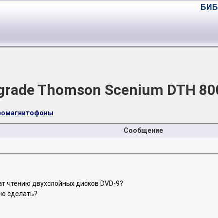
БИБ
grade Thomson Scenium DTH 80
деомагнитофоны
Сообщение
ат чтению двухслойных дисков DVD-9?
жно сделать?