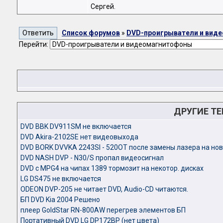
Сергей.
Список форумов
»
DVD-проигрыватели и вид
Перейти:
ДРУГИЕ Т
DVD BBK DV911SM не включается
DVD Akira-2102SE нет видеовыхода
DVD BORK DVVKA 2243SI - 520OT после замены лазера на но
DVD NASH DVP - N30/S пропал видеосигнал
DVD с MPG4 на чипах 1389 тормозит на некотор. дисках
LG DS475 не включается
ODEON DVP-205 не читает DVD, Audio-CD читаются.
БП DVD Kia 2004 Решено
плеер GoldStar RN-800AW перегрев элементов БП
Портативный DVD LG DP172BP (нет цвета)