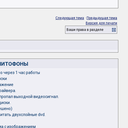
Следующая тема
·
Предыдущая тема
Версия для печати
Ваши права в разделе
ГНИТОФОНЫ
 через 1 час работы
иски
ражение
райвера.
пропал выходной видеосигнал.
иски.
ешено)
итать двухслойные dvd.
ма с изображением