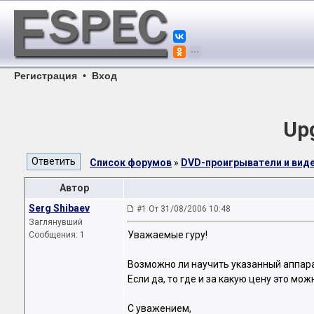
Регистрация
•
Вход
Up
Список форумов
»
DVD-проигрыватели и ви
Автор
Serg Shibaev
#1 От 31/08/2006 10:48
Заглянувший
Уважаемые гуру!
Сообщения: 1
Возможно ли научить указанный аппар
Если да, то где и за какую цену это мо
С уважением,