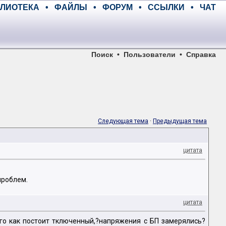
ЛИОТЕКА
•
ФАЙЛЫ
•
ФОРУМ
•
ССЫЛКИ
•
ЧАТ
Поиск
•
Пользователи
•
Справка
Следующая тема
·
Предыдущая тема
цитата
проблем.
цитата
ого как постоит тключенный,?напряжения с БП замерялись?