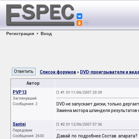
Регистрация
•
Вход
Список форумов
»
DVD-проигрыватели и ви
Автор
PVP13
#1 От 11/06/2007 20:39
Заглянувший
DVD не запускает диски, только дергает
Сообщения: 2
Замена мотора шпинделя результатов не
Santei
#2 От 12/06/2007 07:36
Передовик
Давай по подробнее.Состав апарата? 
Сообщения: 2630