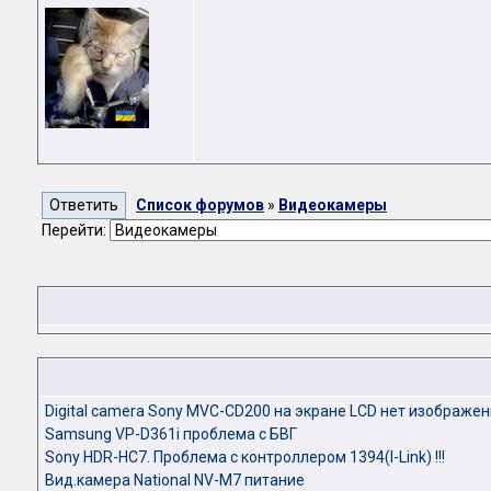
Список форумов
»
Видеокамеры
Перейти:
Digital camera Sony MVC-CD200 на экране LCD нет изображе
Samsung VP-D361i проблема с БВГ
Sony HDR-HC7. Проблема с контроллером 1394(I-Link) !!!
Вид.камера National NV-M7 питание