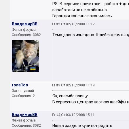
PS: В сервисе насчитали - работа + де
заработали но не стабильно.
Гарантия конечно закончилась.
ВладимирВВ
#2 От 02/10/2008 11:12
Фанат форума
Тема давно изьедена. Шлейф менять н
Сообщения: 3082
rona1do
#3 От 02/10/2008 11:19
Заглянувший
Ок, спасибо поищу..
Сообщения: 2
В сервесных центрах наотказ шлейфы не п
ВладимирВВ
#4 От 03/10/2008 15:11
Фанат форума
Ищи в разделе купить-продать.
Сообщения: 3082