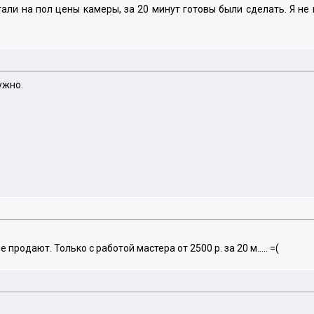
тали на пол цены камеры, за 20 минут готовы были сделать. Я не 
ужно.
родают. Только с работой мастера от 2500 р. за 20 м..... =(