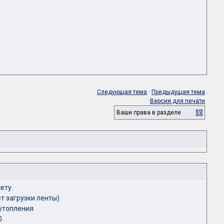
Следующая тема
·
Предыдущая тема
Версия для печати
Ваши права в разделе
ету.
ет загрузки ленты)
 утопления
0